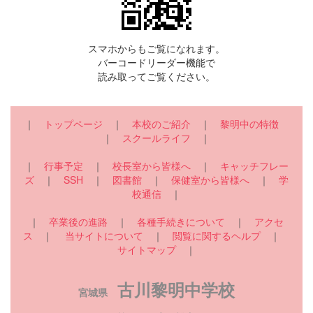
スマホからもご覧になれます。
バーコードリーダー機能で
読み取ってご覧ください。
｜
トップページ
｜
本校のご紹介
｜
黎明中の特徴
｜
スクールライフ
｜
｜
行事予定
｜
校長室から皆様へ
｜
キャッチフレー
ズ
｜
SSH
｜
図書館
｜
保健室から皆様へ
｜
学
校通信
｜
｜
卒業後の進路
｜
各種手続きについて
｜
アクセ
ス
｜
当サイトについて
｜
閲覧に関するヘルプ
｜
サイトマップ
｜
古川黎明中学校
宮城県