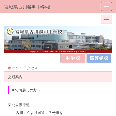
宮城県古川黎明中学校
Toggl
ホーム
アクセス
交通案内
車でお越しの方へ
東北自動車道
古川ＩＣより国道４７号線を