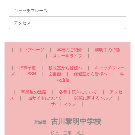
キャッチフレーズ
アクセス
｜
トップページ
｜
本校のご紹介
｜
黎明中の特徴
｜
スクールライフ
｜
｜
行事予定
｜
校長室から皆様へ
｜
キャッチフレー
ズ
｜
SSH
｜
図書館
｜
保健室から皆様へ
｜
学
校通信
｜
｜
卒業後の進路
｜
各種手続きについて
｜
アクセ
ス
｜
当サイトについて
｜
閲覧に関するヘルプ
｜
サイトマップ
｜
古川黎明中学校
宮城県
校長 三宅 裕之