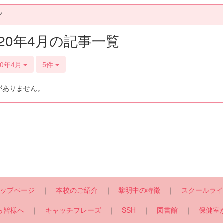
グ
020年4月の記事一覧
20年4月
5件
がありません。
ップページ
｜
本校のご紹介
｜
黎明中の特徴
｜
スクールライ
ら皆様へ
｜
キャッチフレーズ
｜
SSH
｜
図書館
｜
保健室