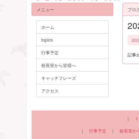
メニュー
ブロ
2
ホーム
topics
20
行事予定
記事
校長室から皆様へ
キャッチフレーズ
アクセス
｜
ト
｜
行事予定
｜
校長室か