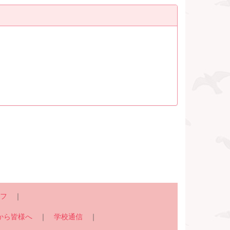
フ
｜
から皆様へ
｜
学校通信
｜