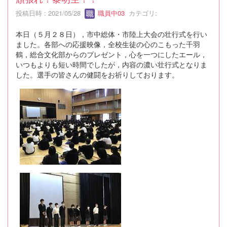
投稿日時 : 2021/05/28
職員中03
カテゴリ:
本日（５月２８日），市中総体・市陸上大会の壮行式を行い
ました。各部への応援映像，全校生徒の心のこもった千羽
鶴，総合文化部からのプレゼント，心を一つにしたエール，
いつもよりも短い時間でしたが，内容の濃い壮行式となりま
した。選手の皆さんの健闘をお祈りしております。