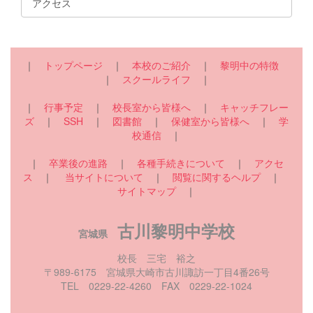
アクセス
｜
トップページ
｜
本校のご紹介
｜
黎明中の特徴
｜
スクールライフ
｜
｜
行事予定
｜
校長室から皆様へ
｜
キャッチフレー
ズ
｜
SSH
｜
図書館
｜
保健室から皆様へ
｜
学
校通信
｜
｜
卒業後の進路
｜
各種手続きについて
｜
アクセ
ス
｜
当サイトについて
｜
閲覧に関するヘルプ
｜
サイトマップ
｜
古川黎明中学校
宮城県
校長 三宅 裕之
〒989-6175 宮城県大崎市古川諏訪一丁目4番26号
TEL 0229-22-4260 FAX 0229-22-1024