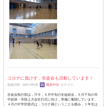
コロナに負けず，生徒会も活動しています！
投稿日時 : 2021/05/06
職員中03
カテゴリ:
生徒会執行部は，只今，５月中旬の生徒総会，５月下旬の市
中総体・市陸上大会壮行式に向け，準備に奮闘しています。
４月の中学対面式は，コロナ禍ということを鑑み，１年生は