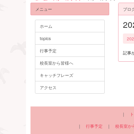
メニュー
ブロ
2
ホーム
topics
20
行事予定
記事
校長室から皆様へ
キャッチフレーズ
アクセス
｜
ト
｜
行事予定
｜
校長室か