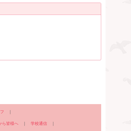
フ
｜
から皆様へ
｜
学校通信
｜