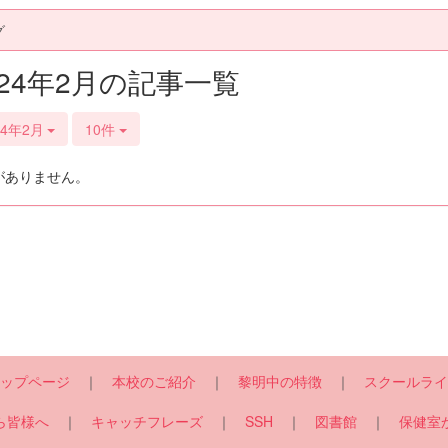
グ
024年2月の記事一覧
24年2月
10件
がありません。
ップページ
｜
本校のご紹介
｜
黎明中の特徴
｜
スクールライ
ら皆様へ
｜
キャッチフレーズ
｜
SSH
｜
図書館
｜
保健室