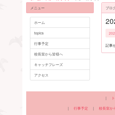
メニュー
ブロ
2
ホーム
topics
20
行事予定
記事
校長室から皆様へ
キャッチフレーズ
アクセス
｜
ト
｜
行事予定
｜
校長室か