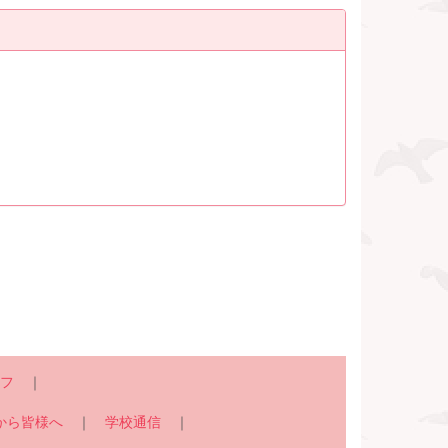
フ
｜
から皆様へ
｜
学校通信
｜