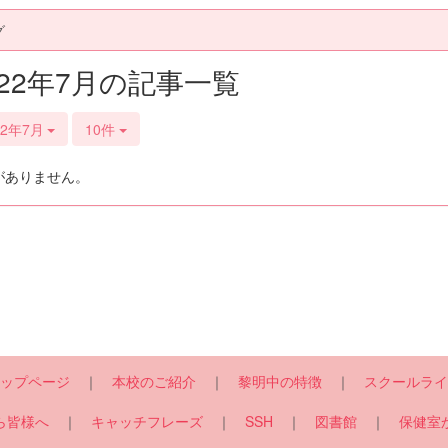
グ
022年7月の記事一覧
22年7月
10件
がありません。
ップページ
｜
本校のご紹介
｜
黎明中の特徴
｜
スクールライ
ら皆様へ
｜
キャッチフレーズ
｜
SSH
｜
図書館
｜
保健室